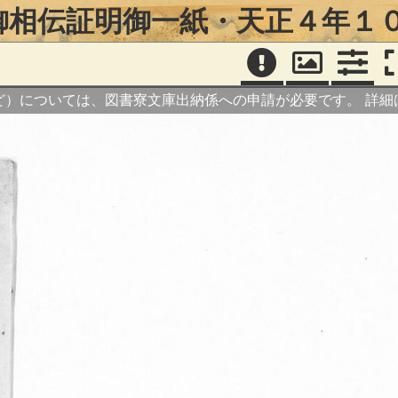
御相伝証明御一紙・天正４年１
ど）については、図書寮文庫出納係への申請が必要です。
詳細