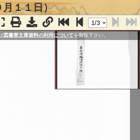
０月１１日）
は
図書寮文庫資料の利用について
を御覧下さい。