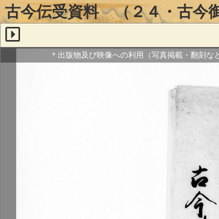
古今伝受資料 （２４・古今
＊出版物及び映像への利用（写真掲載・翻刻な