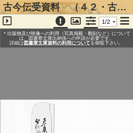
古今伝受資料 （４２・古今集之内不審問状）
＊出版物及び映像への利用（写真掲載・翻刻など）について
は、図書寮文庫出納係への申請が必要です。
詳細は
図書寮文庫資料の利用について
を御覧下さい。