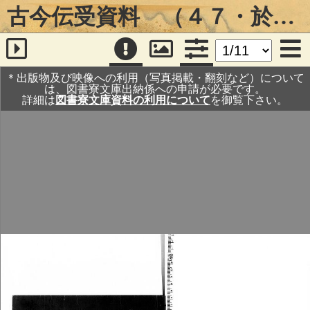
古今伝受資料 （４７・於禁裏古今講釈次第・寛永２年）
＊出版物及び映像への利用（写真掲載・翻刻など）について
は、図書寮文庫出納係への申請が必要です。
詳細は
図書寮文庫資料の利用について
を御覧下さい。