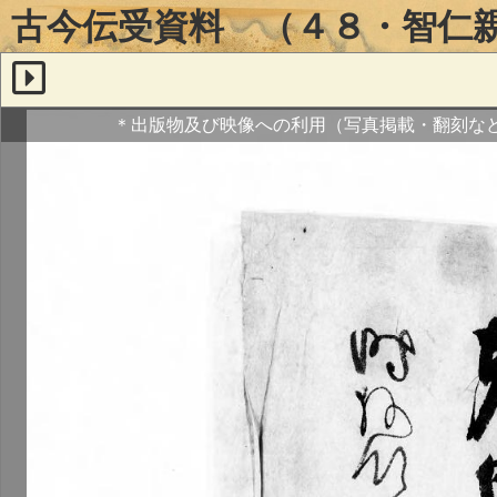
古今伝受資料 （４８・智仁
＊出版物及び映像への利用（写真掲載・翻刻な