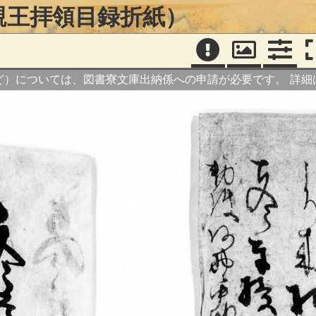
親王拝領目録折紙）
ど）については、図書寮文庫出納係への申請が必要です。
詳細