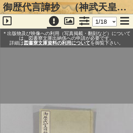
御歴代言諱抄 （神武天皇―後西天皇・東山御文庫本）
＊出版物及び映像への利用（写真掲載・翻刻など）について
は、図書寮文庫出納係への申請が必要です。
詳細は
図書寮文庫資料の利用について
を御覧下さい。