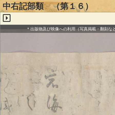
中右記部類 （第１６）
＊出版物及び映像への利用（写真掲載・翻刻な