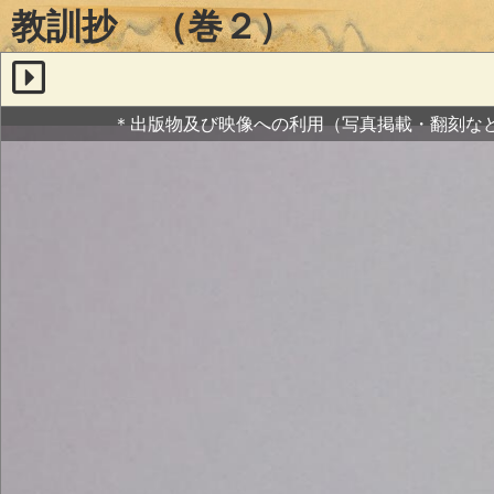
教訓抄 （巻２）
＊出版物及び映像への利用（写真掲載・翻刻な