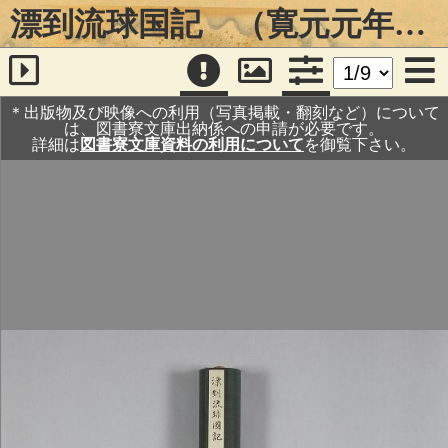
漂到流球国記 （寛元元年９月・有絵・２年５月・６月）
＊出版物及び映像への利用（写真掲載・翻刻など）について
は、図書寮文庫出納係への申請が必要です。
詳細は
図書寮文庫資料の利用について
を御覧下さい。