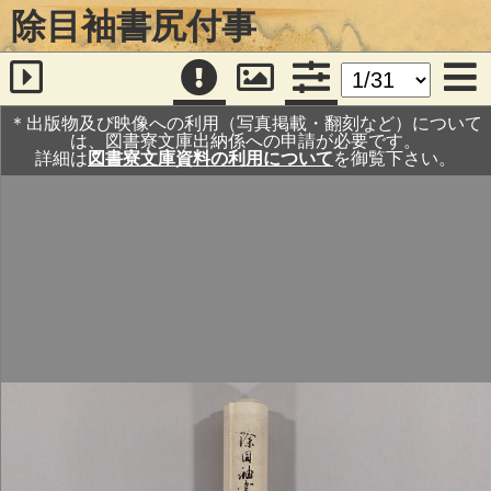
除目袖書尻付事
＊出版物及び映像への利用（写真掲載・翻刻など）について
は、図書寮文庫出納係への申請が必要です。
詳細は
図書寮文庫資料の利用について
を御覧下さい。