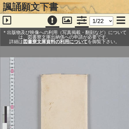
諷誦願文下書
＊出版物及び映像への利用（写真掲載・翻刻など）について
は、図書寮文庫出納係への申請が必要です。
詳細は
図書寮文庫資料の利用について
を御覧下さい。