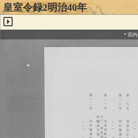
皇室令録2明治40年
＊宮内