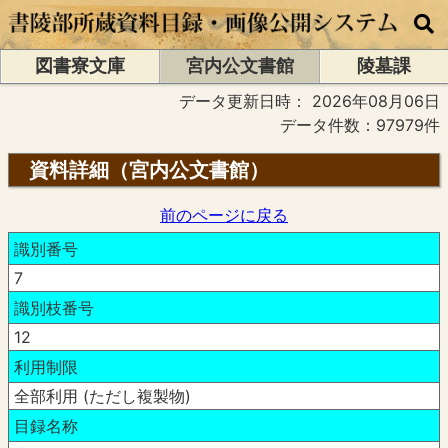
図書寮文庫
宮内公文書館
陵墓課
データ更新日時：
2026年08月06日
データ件数：97979件
資料詳細（宮内公文書館）
前のページに戻る
識別番号
7
識別枝番号
12
利用制限
全部利用 (ただし複製物)
目録名称