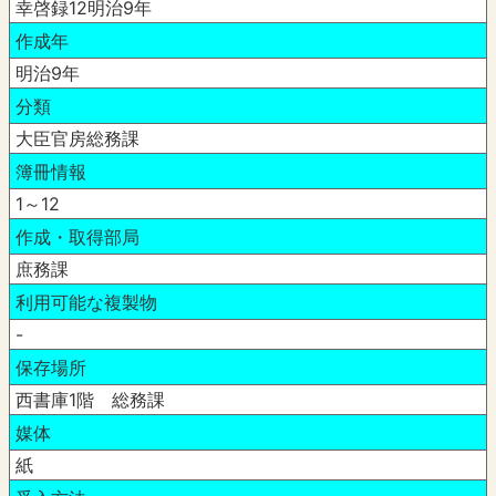
幸啓録12明治9年
作成年
明治9年
分類
大臣官房総務課
簿冊情報
1～12
作成・取得部局
庶務課
利用可能な複製物
-
保存場所
西書庫1階 総務課
媒体
紙