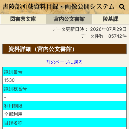
図書寮文庫
宮内公文書館
陵墓課
データ更新日時：
2026年07月29日
データ件数：85742件
資料詳細（宮内公文書館）
前のページに戻る
識別番号
1530
識別枝番号
-
利用制限
全部利用
目録名称