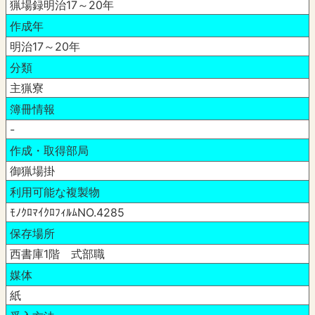
猟場録明治17～20年
作成年
明治17～20年
分類
主猟寮
簿冊情報
-
作成・取得部局
御猟場掛
利用可能な複製物
ﾓﾉｸﾛﾏｲｸﾛﾌｨﾙﾑNO.4285
保存場所
西書庫1階 式部職
媒体
紙