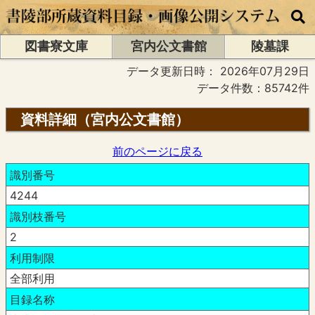
図書寮文庫
宮内公文書館
陵墓課
データ更新日時：
2026年07月29日
データ件数：85742件
資料詳細（宮内公文書館）
前のページに戻る
識別番号
4244
識別枝番号
2
利用制限
全部利用
目録名称