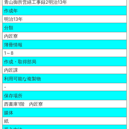
青山御所営繕工事録2明治13年
作成年
明治13年
分類
内匠寮
簿冊情報
1～8
作成・取得部局
内匠課
利用可能な複製物
-
保存場所
西書庫1階 内匠寮
媒体
紙