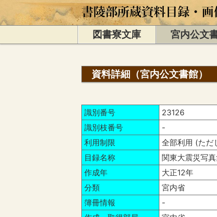
図書寮文庫
宮内公文
資料詳細（宮内公文書館）
識別番号
23126
識別枝番号
-
利用制限
全部利用 (ただ
目録名称
関東大震災写真
作成年
大正12年
分類
宮内省
簿冊情報
-