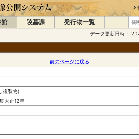
書館
陵墓課
発行物一覧
データ更新日時：
20
前のページに戻る
し複製物)
集大正12年