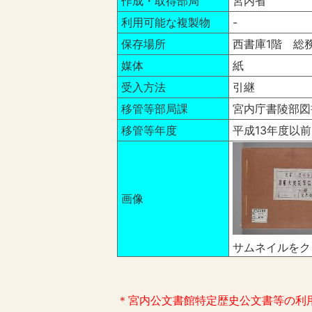
作成・取得部局
宮内省
利用可能な複製物
-
保存場所
西書庫1階 総
媒体
紙
受入方法
引継
移管等部局課
宮内庁書陵部図
移管等年度
平成13年度以前
画像
サムネイルをク
＊宮内公文書館特定歴史公文書等の利