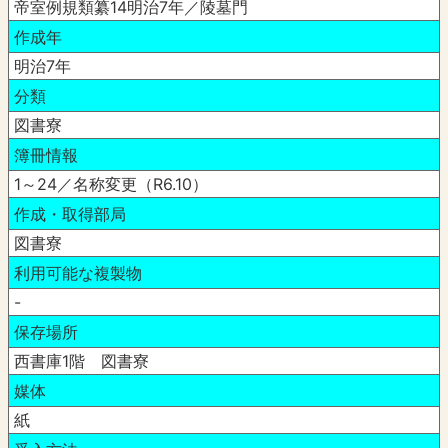
帝室例規類纂14明治7年／陵墓門
作成年
明治7年
分類
図書寮
簿冊情報
1～24／名称変更（R6.10）
作成・取得部局
図書寮
利用可能な複製物
-
保存場所
西書庫1階 図書寮
媒体
紙