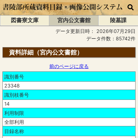
図書寮文庫
宮内公文書館
陵墓課
データ更新日時：
2026年07月29日
データ件数：85742件
資料詳細（宮内公文書館）
前のページに戻る
識別番号
23348
識別枝番号
14
利用制限
全部利用
目録名称