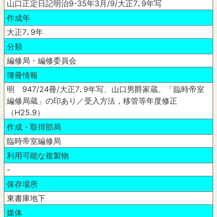
山口正定日記明治9-35年3月/9/大正7､9年写
作成年
大正7､9年
分類
編修局・編修委員会
簿冊情報
明 947/24冊/大正7､9年写、山口男爵家蔵、「臨時帝室
編修局蔵」の印あり／受入方法，移管等年度修正
（H25.9）
作成・取得部局
臨時帝室編修局
利用可能な複製物
-
保存場所
東書庫地下
媒体