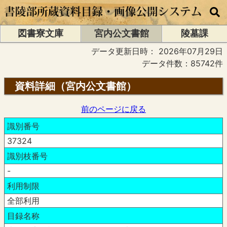
図書寮文庫
宮内公文書館
陵墓課
データ更新日時：
2026年07月29日
データ件数：85742件
資料詳細（宮内公文書館）
前のページに戻る
識別番号
37324
識別枝番号
-
利用制限
全部利用
目録名称