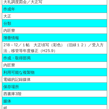
大礼調度図会／大正写
作成年
大正
分類
内匠寮
簿冊情報
218－12／１帖 大正頃写（彩色）（旧緑１２）／受入方
法，移管等年度修正（H25.9）
作成・取得部局
内匠寮
利用可能な複製物
電磁的記録媒体
保存場所
西書庫3階
媒体
紙