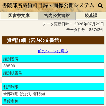
図書寮文庫
宮内公文書館
陵墓課
データ更新日時：
2026年07月29日
データ件数：85742件
資料詳細（宮内公文書館）
前のページに戻る
識別番号
38509
識別枝番号
-
利用制限
全部利用 (ただし複製物)
目録名称