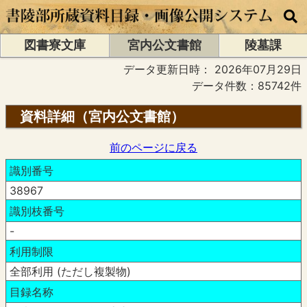
図書寮文庫
宮内公文書館
陵墓課
データ更新日時：
2026年07月29日
データ件数：85742件
資料詳細（宮内公文書館）
前のページに戻る
識別番号
38967
識別枝番号
-
利用制限
全部利用 (ただし複製物)
目録名称