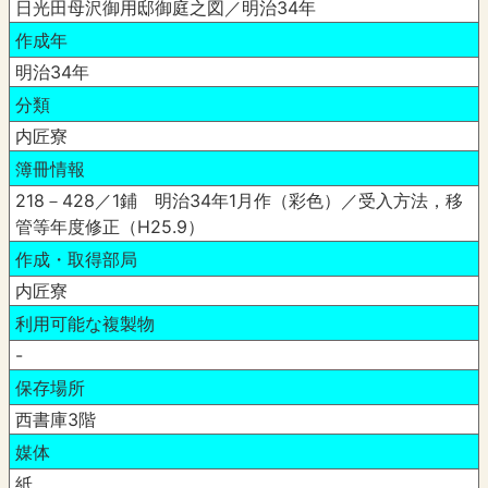
日光田母沢御用邸御庭之図／明治34年
作成年
明治34年
分類
内匠寮
簿冊情報
218－428／1鋪 明治34年1月作（彩色）／受入方法，移
管等年度修正（H25.9）
作成・取得部局
内匠寮
利用可能な複製物
-
保存場所
西書庫3階
媒体
紙