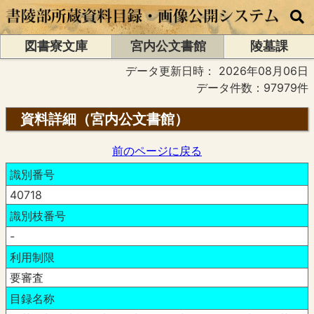
図書寮文庫
宮内公文書館
陵墓課
データ更新日時：
2026年08月06日
データ件数：97979件
資料詳細（宮内公文書館）
前のページに戻る
識別番号
40718
識別枝番号
-
利用制限
要審査
目録名称