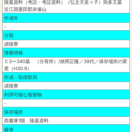
陵墓資料（考説・考証資料）（弘文天皇々子）與多王墓
近江国粟田郡灰塚山
作成年
-
分類
諸陵寮
簿冊情報
Ｃ3ー340墓 （分骨所）/挟間正隆／39代／保存場所の変
更（H30.9）
作成・取得部局
諸陵寮
利用可能な複製物
-
保存場所
西書庫1階 陵墓資料
媒体