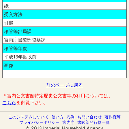
紙
受入方法
引継
移管等部局課
宮内庁書陵部陵墓課
移管等年度
平成13年度以前
画像
-
前のページに戻る
＊宮内公文書館特定歴史公文書等の利用については、
こちら
を御覧下さい。
このシステムについて
使い方
凡例
お問い合わせ
著作権等
プライバシーポリシー
宮内庁
書陵部発行物一覧
© 2013 Imperial Household Agency.