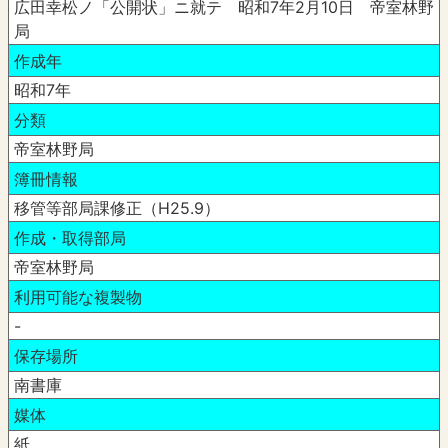
広田幸松ノ「公開状」ニ就テ 昭和7年2月10日 帝室林野
局
作成年
昭和7年
分類
帝室林野局
簿冊情報
移管等部局課修正（H25.9）
作成・取得部局
帝室林野局
利用可能な複製物
-
保存場所
南書庫
媒体
紙