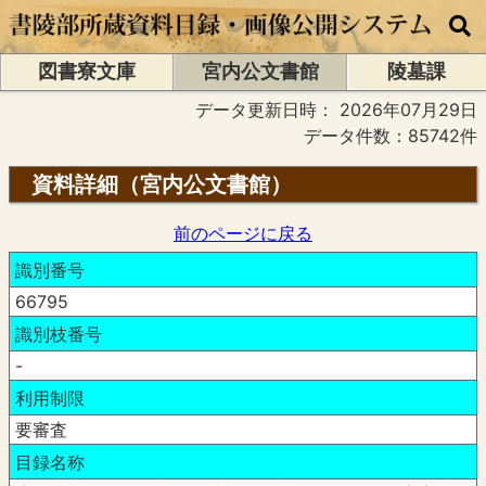
図書寮文庫
宮内公文書館
陵墓課
データ更新日時：
2026年07月29日
データ件数：85742件
資料詳細（宮内公文書館）
前のページに戻る
識別番号
66795
識別枝番号
-
利用制限
要審査
目録名称