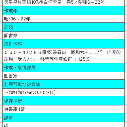
天皇皇族実録107.後白河天皇 巻5／昭和6～22年
作成年
昭和6～22年
分類
図書寮
簿冊情報
５６５－１/２８６冊/図書寮編 昭和六～二二活 内閣印
刷局／受入方法，移管等年度修正（H25.9）
作成・取得部局
図書寮
利用可能な複製物
ﾓﾉｸﾛﾏｲｸﾛﾌｨﾙﾑNO.7027(T)
保存場所
東書庫4階
媒体
紙