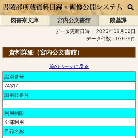
図書寮文庫
宮内公文書館
陵墓課
データ更新日時：
2026年08月06日
データ件数：97979件
資料詳細（宮内公文書館）
前のページに戻る
識別番号
74317
識別枝番号
-
利用制限
全部利用
目録名称