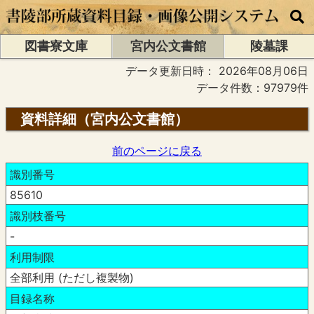
図書寮文庫
宮内公文書館
陵墓課
データ更新日時：
2026年08月06日
データ件数：97979件
資料詳細（宮内公文書館）
前のページに戻る
識別番号
85610
識別枝番号
-
利用制限
全部利用 (ただし複製物)
目録名称