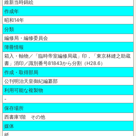
維新当時錦絵
作成年
昭和14年
分類
編修局・編修委員会
簿冊情報
箱入・軸物／「臨時帝室編修局蔵」印，「東京林縫之助蔵
書」消印／識別番号81843から分割（H28.6）
作成・取得部局
公刊明治天皇御紀編纂部
利用可能な複製物
-
保存場所
西書庫1階 その他
媒体
紙