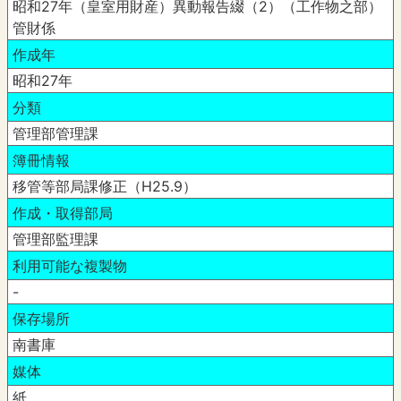
昭和27年（皇室用財産）異動報告綴（2）（工作物之部）
管財係
作成年
昭和27年
分類
管理部管理課
簿冊情報
移管等部局課修正（H25.9）
作成・取得部局
管理部監理課
利用可能な複製物
-
保存場所
南書庫
媒体
紙