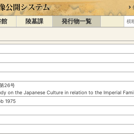
書館
陵墓課
発行物一覧
第26号
dy on the Japanese Culture in relation to the Imperial Fam
b 1975