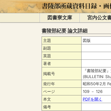
図書寮文庫
宮内公文
書陵部紀要 論文詳細
主題
図版
副題
英題
著者
『書陵部紀要』
掲載号
(BULLETIN: Stu
発行年
昭和50年2月 Fe
ページ
109 － 126
本文
PDFを開く
備考