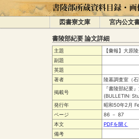
図書寮文庫
宮内公文
書陵部紀要 論文詳細
主題
【彙報】大原陵
副題
英題
著者
陵墓調査室（石
『書陵部紀要』
掲載号
(BULLETIN: Stu
発行年
昭和50年2月 Fe
ページ
86 － 87
本文
PDFを開く
備考