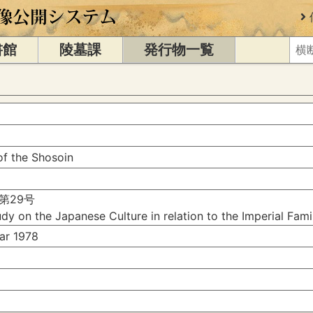
書館
陵墓課
発行物一覧
of the Shosoin
第29号
dy on the Japanese Culture in relation to the Imperial Fam
r 1978