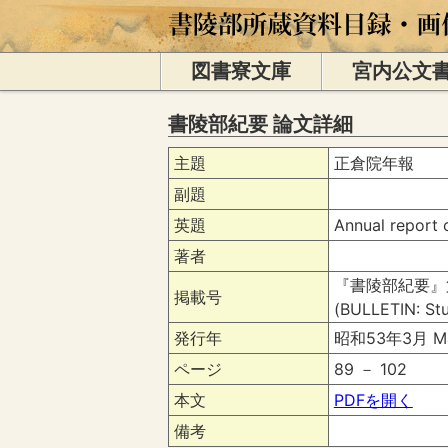
図書寮文庫
宮内公文
書陵部紀要 論文詳細
主題
正倉院年報
副題
英題
Annual report 
著者
『書陵部紀要』
掲載号
(BULLETIN: Stu
発行年
昭和53年3月 Ma
ページ
89 － 102
本文
PDFを開く
備考