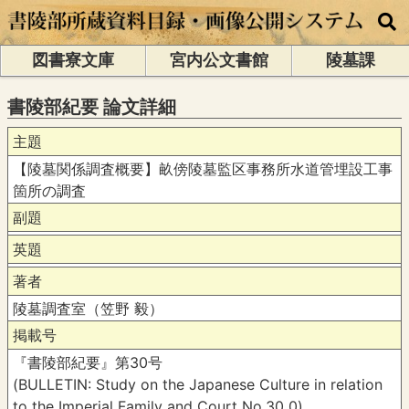
図書寮文庫
宮内公文書館
陵墓課
書陵部紀要 論文詳細
主題
【陵墓関係調査概要】畝傍陵墓監区事務所水道管埋設工事
箇所の調査
副題
英題
著者
陵墓調査室（笠野 毅）
掲載号
『書陵部紀要』第30号
(BULLETIN: Study on the Japanese Culture in relation
to the Imperial Family and Court No.30 0)