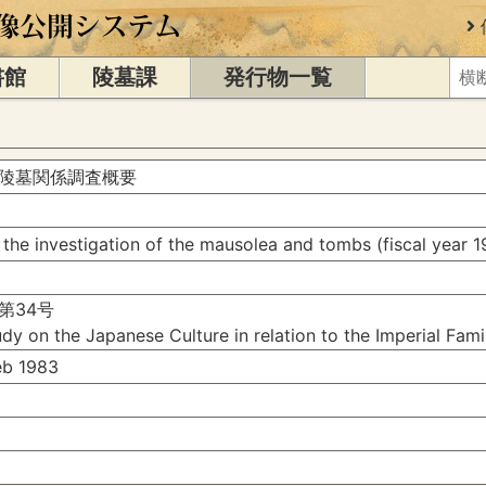
書館
陵墓課
発行物一覧
陵墓関係調査概要
 the investigation of the mausolea and tombs (fiscal year 1
第34号
dy on the Japanese Culture in relation to the Imperial Fam
b 1983