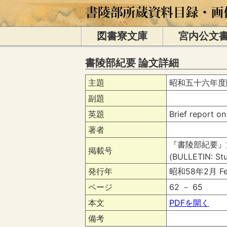
図書寮文庫
宮内公文
書陵部紀要 論文詳細
主題
昭和五十六年度
副題
英題
Brief report on
著者
『書陵部紀要』
掲載号
(BULLETIN: Stu
発行年
昭和58年2月 Fe
ページ
62 － 65
本文
PDFを開く
備考