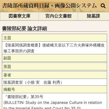
図書寮文庫
宮内公文書館
陵墓課
書陵部紀要 論文詳細
主題
【陵墓関係調査概要】後嵯峨天皇以下三方火葬塚外構柵改
修工事箇所の調査
副題
英題
著者
陵墓調査室（小畑 実 佐藤 利秀）
掲載号
『書陵部紀要』第35号
(BULLETIN: Study on the Japanese Culture in relation
to the Imperial Family and Court No.35 0)