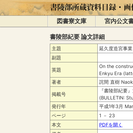
図書寮文庫
宮内公文
書陵部紀要 論文詳細
主題
延久度造宮事業
副題
On the constru
英題
Enkyu Era (latt
著者
詫間 直樹 Naoki
『書陵部紀要』
掲載号
(BULLETIN: Stu
発行年
平成1年3月 Mar
ページ
1 － 23
本文
PDFを開く