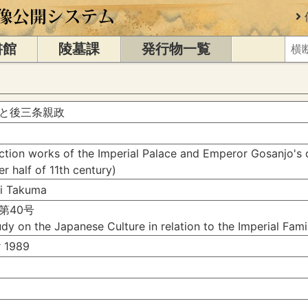
書館
陵墓課
発行物一覧
と後三条親政
ction works of the Imperial Palace and Emperor Gosanjo's d
er half of 11th century)
 Takuma
第40号
dy on the Japanese Culture in relation to the Imperial Fam
 1989