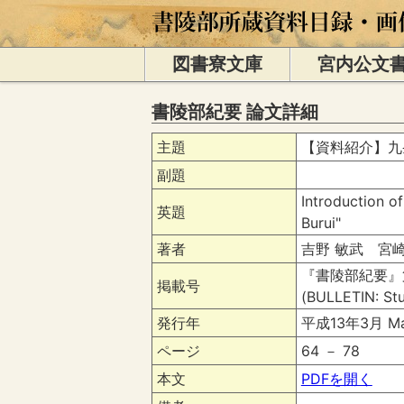
図書寮文庫
宮内公文
書陵部紀要 論文詳細
主題
【資料紹介】九
副題
Introduction o
英題
Burui"
著者
吉野 敏武 宮崎 康充 
『書陵部紀要』第
掲載号
(BULLETIN: Stu
発行年
平成13年3月 Ma
ページ
64 － 78
本文
PDFを開く