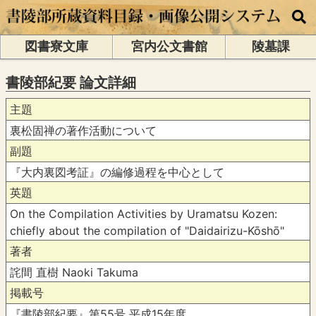
図書寮文庫
宮内公文書館
陵墓課
書陵部紀要 論文詳細
主題
裏松固禅の著作活動について
副題
『大内裏図考証』の編修過程を中心として
英題
On the Compilation Activities by Uramatsu Kozen:
chiefly about the compilation of "Daidairizu-Kōshō"
著者
詫間 直樹 Naoki Takuma
掲載号
『書陵部紀要』第55号 平成15年度