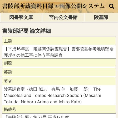
図書寮文庫
宮内公文書館
陵墓課
書陵部紀要 論文詳細
主題
【平成16年度 陵墓関係調査報告】雲部陵墓参考地墳塋裾
護岸その他工事に伴う事前調査
副題
英題
著者
陵墓調査室（徳田 誠志 有馬 伸 加藤 一郎） The
Mausolea and Tombs Research Section (Masashi
Tokuda, Noboru Arima and Ichiro Kato)
掲載号
『書陵部紀要』第57号 平成17年度