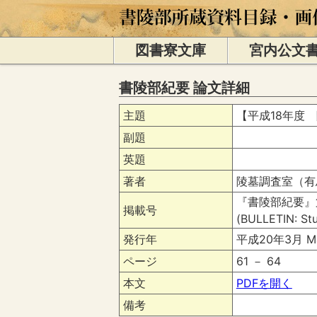
図書寮文庫
宮内公文
書陵部紀要 論文詳細
主題
【平成18年度
副題
英題
著者
陵墓調査室（有馬 伸） 
『書陵部紀要』第
掲載号
(BULLETIN: Stu
発行年
平成20年3月 Ma
ページ
61 － 64
本文
PDFを開く
備考