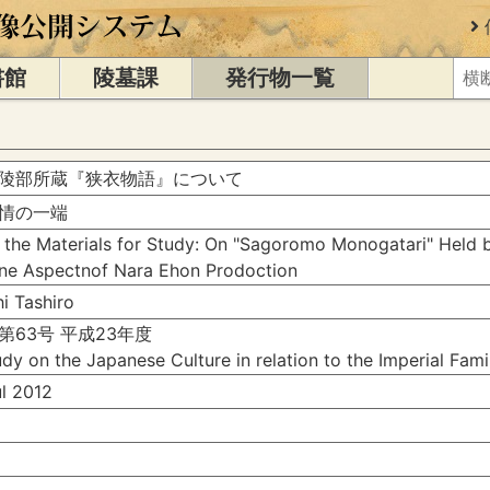
書館
陵墓課
発行物一覧
陵部所蔵『狭衣物語』について
情の一端
f the Materials for Study: On "Sagoromo Monogatari" Held
ne Aspectnof Nara Ehon Prodoction
 Tashiro
63号 平成23年度
dy on the Japanese Culture in relation to the Imperial Fam
 2012