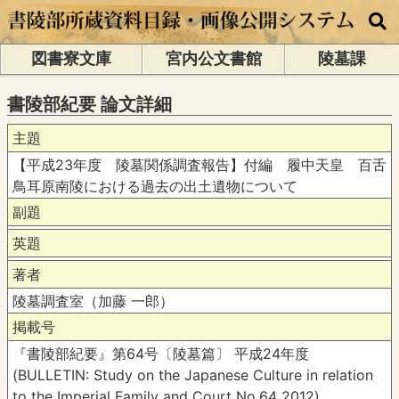
図書寮文庫
宮内公文書館
陵墓課
書陵部紀要 論文詳細
主題
【平成23年度 陵墓関係調査報告】付編 履中天皇 百舌
鳥耳原南陵における過去の出土遺物について
副題
英題
著者
陵墓調査室（加藤 一郎）
掲載号
『書陵部紀要』第64号〔陵墓篇〕 平成24年度
(BULLETIN: Study on the Japanese Culture in relation
to the Imperial Family and Court No.64 2012)