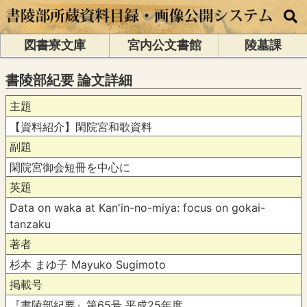
図書寮文庫
宮内公文書館
陵墓課
書陵部紀要 論文詳細
主題
【資料紹介】閑院宮和歌資料
副題
閑院宮御会短冊を中心に
英題
Data on waka at Kan'in-no-miya: focus on gokai-
tanzaku
著者
杉本 まゆ子 Mayuko Sugimoto
掲載号
『書陵部紀要』第65号 平成25年度