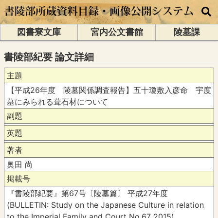
図書寮文庫
宮内公文書館
陵墓課
書陵部紀要 論文詳細
主題
【平成26年度 陵墓関係調査報告】五十瓊敷入彦命 宇度
墓にみられる葺石材について
副題
英題
著者
奥田 尚
掲載号
『書陵部紀要』第67号〔陵墓篇〕 平成27年度
(BULLETIN: Study on the Japanese Culture in relation
to the Imperial Family and Court No.67 2015)