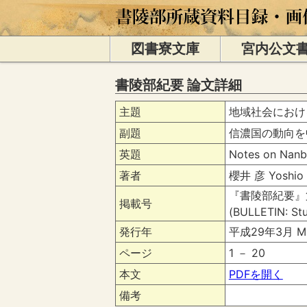
図書寮文庫
宮内公文
書陵部紀要 論文詳細
主題
地域社会におけ
副題
信濃国の動向を
英題
Notes on Nanbo
著者
櫻井 彦 Yoshio 
『書陵部紀要』第
掲載号
(BULLETIN: Stu
発行年
平成29年3月 Ma
ページ
1 － 20
本文
PDFを開く
備考