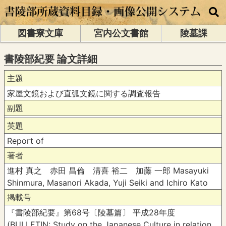
図書寮文庫
宮内公文書館
陵墓課
書陵部紀要 論文詳細
主題
家屋文鏡および直弧文鏡に関する調査報告
副題
英題
Report of
著者
進村 真之 赤田 昌倫 清喜 裕二 加藤 一郎 Masayuki
Shinmura, Masanori Akada, Yuji Seiki and Ichiro Kato
掲載号
『書陵部紀要』第68号〔陵墓篇〕 平成28年度
(BULLETIN: Study on the Japanese Culture in relation