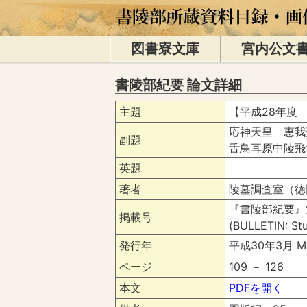
図書寮文庫
宮内公文
書陵部紀要 論文詳細
主題
【平成28年度
応神天皇 恵我
副題
舌鳥耳原中陵
英題
著者
陵墓調査室（徳
『書陵部紀要』
掲載号
(BULLETIN: Stu
発行年
平成30年3月 Ma
ページ
109 － 126
本文
PDFを開く