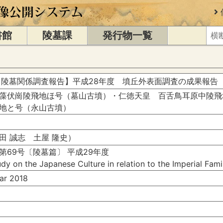
書館
陵墓課
発行物一覧
 陵墓関係調査報告】平成28年度 墳丘外表面調査の成果報告
藻伏崗陵飛地ほ号（墓山古墳）・仁徳天皇 百舌鳥耳原中陵飛
飛地と号（永山古墳）
田 誠志 土屋 隆史）
第69号〔陵墓篇〕 平成29年度
dy on the Japanese Culture in relation to the Imperial Fam
r 2018