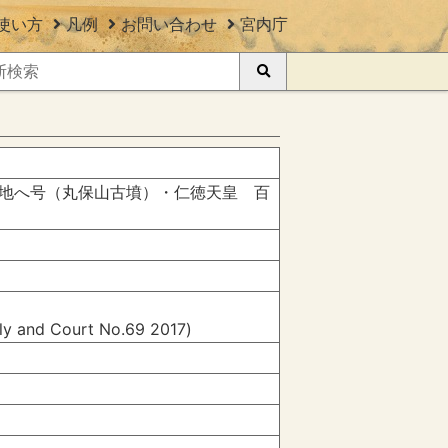
使い方
凡例
お問い合わせ
宮内庁
地へ号（丸保山古墳）・仁徳天皇 百
ily and Court No.69 2017)