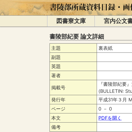
図書寮文庫
宮内公文
書陵部紀要 論文詳細
主題
裏表紙
副題
英題
著者
『書陵部紀要』
掲載号
(BULLETIN: Stu
発行年
平成31年３月 Ma
ページ
0 － 0
本文
PDFを開く
備考