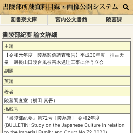
図書寮文庫
宮内公文書館
陵墓課
書陵部紀要 論文詳細
主題
【令和元年度 陵墓関係調査報告】平成30年度 推古天
皇 磯長山田陵台風被害木処理工事に伴う立会
副題
英題
著者
陵墓調査室（横田 真吾）
掲載号
『書陵部紀要』第72号〔陵墓篇〕 令和2年度
(BULLETIN: Study on the Japanese Culture in relation
to the Imperial Family and Court No.72 2020)