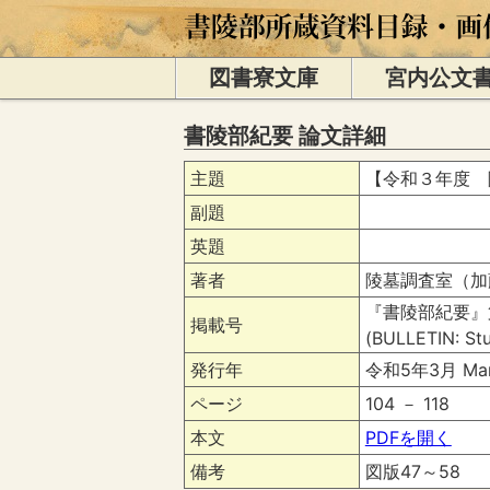
図書寮文庫
宮内公文
書陵部紀要 論文詳細
主題
【令和３年度 
副題
英題
著者
陵墓調査室（加
『書陵部紀要』
掲載号
(BULLETIN: Stu
発行年
令和5年3月 Mar
ページ
104 － 118
本文
PDFを開く
備考
図版47～58