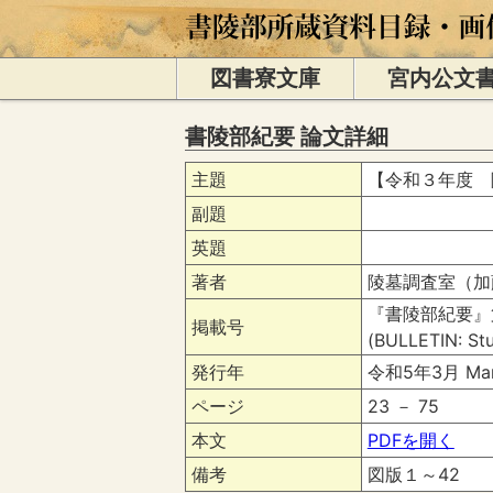
図書寮文庫
宮内公文
書陵部紀要 論文詳細
主題
【令和３年度 
副題
英題
著者
陵墓調査室（加
『書陵部紀要』
掲載号
(BULLETIN: Stu
発行年
令和5年3月 Mar
ページ
23 － 75
本文
PDFを開く
備考
図版１～42