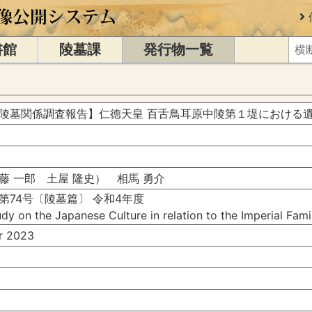
書館
陵墓課
発行物一覧
陵墓関係調査報告】仁徳天皇 百舌鳥耳原中陵第１堤における
藤 一郎 土屋 隆史） 相馬 勇介
第74号〔陵墓篇〕 令和4年度
dy on the Japanese Culture in relation to the Imperial Fam
 2023