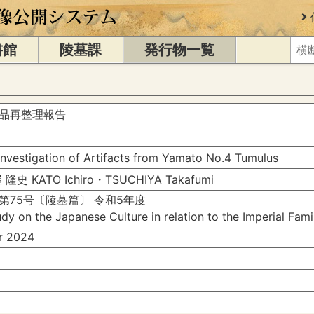
書館
陵墓課
発行物一覧
品再整理報告
Investigation of Artifacts from Yamato No.4 Tumulus
 KATO Ichiro・TSUCHIYA Takafumi
第75号〔陵墓篇〕 令和5年度
dy on the Japanese Culture in relation to the Imperial Fam
 2024