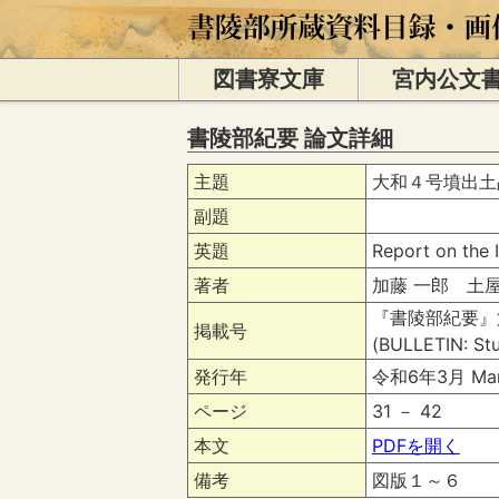
図書寮文庫
宮内公文
書陵部紀要 論文詳細
主題
大和４号墳出土
副題
英題
Report on the 
著者
加藤 一郎 土屋 隆史
『書陵部紀要』
掲載号
(BULLETIN: Stu
発行年
令和6年3月 Mar
ページ
31 － 42
本文
PDFを開く
備考
図版１～６