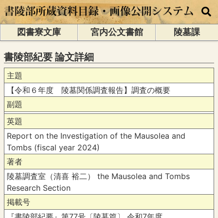
図書寮文庫
宮内公文書館
陵墓課
書陵部紀要 論文詳細
主題
【令和６年度 陵墓関係調査報告】調査の概要
副題
英題
Report on the Investigation of the Mausolea and
Tombs (fiscal year 2024)
著者
陵墓調査室（清喜 裕二） the Mausolea and Tombs
Research Section
掲載号
『書陵部紀要』第77号〔陵墓篇〕 令和7年度