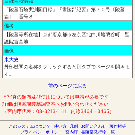
目録掲載情報
「陵墓石塔実測図目録」『書陵部紀要』第７０号〔陵墓
篇〕 番号８
備考
【陵墓等所在地】京都府京都市左京区北白川地蔵谷町 聖
護院宮墓地
画像
東大史
外部機関の名称をクリックすると別タブでページを開きま
す。
前のページに戻る
＊写真の頒布及び使用については申請が必要です。
詳細は陵墓課陵墓調査室へお問い合わせください
（宮内庁代表：03-3213-1111 内線3464・3465）
このシステムについて
使い方
凡例
お問い合わせ
著作権等
プライバシーポリシー
宮内庁
書陵部発行物一覧