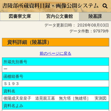
図書寮文庫
宮内公文書館
陵墓課
データ更新日時：
2026年08月03日
データ件数：97979件
資料詳細（陵墓課）
前のページに戻る
所蔵先別番号
ー
函棚箱番号
Ｓ１９３
資料名
後陽成天皇皇子 道晃親王墓 無方塔［無縫塔］ 実測図
資料名よみ