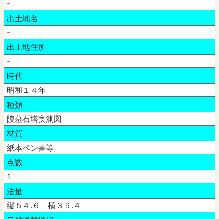
-
出土地名
-
出土地住所
-
時代
昭和１４年
種類
陵墓石塔実測図
材質
紙本ペン書等
点数
1
法量
縦５４.６ 横３６.４