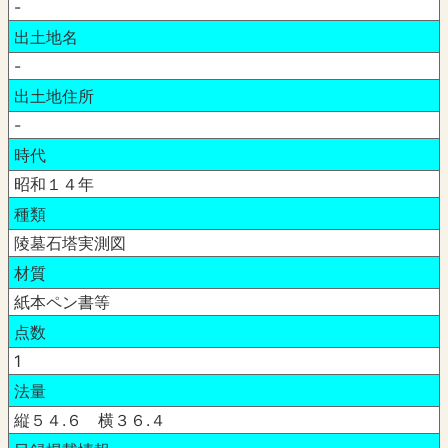
-
出土地名
-
出土地住所
-
時代
昭和１４年
種類
陵墓石塔実測図
材質
紙本ペン書等
点数
1
法量
縦５４.６ 横３６.４