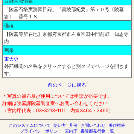
目録掲載情報
「陵墓石塔実測図目録」『書陵部紀要』第７０号〔陵墓
篇〕 番号１８
備考
【陵墓等所在地】京都府京都市左京区田中門前町 知恩寺
内
画像
東大史
外部機関の名称をクリックすると別タブでページを開きま
す。
前のページに戻る
＊写真の頒布及び使用については申請が必要です。
詳細は陵墓課陵墓調査室へお問い合わせください
（宮内庁代表：03-3213-1111 内線3464・3465）
このシステムについて
使い方
凡例
お問い合わせ
著作権等
プライバシーポリシー
宮内庁
書陵部発行物一覧