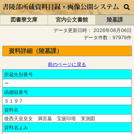
図書寮文庫
宮内公文書館
陵墓課
データ更新日時：
2026年08月06日
データ件数：97979件
資料詳細（陵墓課）
前のページに戻る
所蔵先別番号
ー
函棚箱番号
Ｓ１９７
資料名
後西天皇皇女 満宮墓 宝篋印塔 実測図
資料名よみ